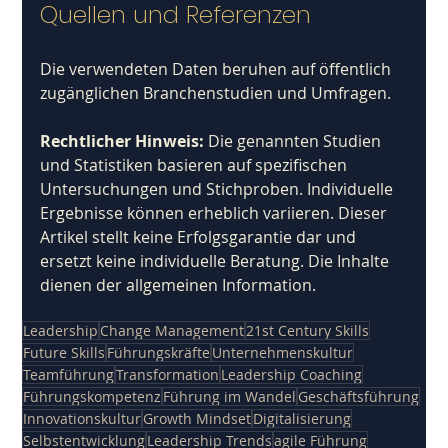
Quellen und Referenzen
Die verwendeten Daten beruhen auf öffentlich 
zugänglichen Branchenstudien und Umfragen. 
Rechtlicher Hinweis: 
Die genannten Studien 
und Statistiken basieren auf spezifischen 
Untersuchungen und Stichproben. Individuelle 
Ergebnisse können erheblich variieren. Dieser 
Artikel stellt keine Erfolgsgarantie dar und 
ersetzt keine individuelle Beratung. Die Inhalte 
dienen der allgemeinen Information.
Leadership
Change Management
21st Century Skills
Future Skills
Führungskräfte
Unternehmenskultur
Teamführung
Transformation
Leadership Coaching
Führungskompetenz
Führung im Wandel
Geschäftsführung
Innovationskultur
Growth Mindset
Digitalisierung
Selbstentwicklung
Leadership Trends
agile Führung