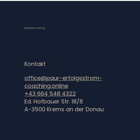
21st Century Skills: Die Kompetenzen für Ihren
Erfolgsstrom-Coaching
beruflichen und privaten Erfolg
Kontakt
office@paur-erfolgsstrom-
coaching.online
+43 664 548 4322
Ed. Hofbauer Str. 18/8
A-3500 Krems an der Donau