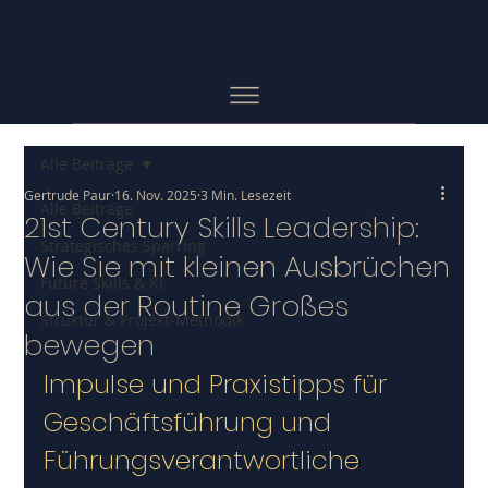
Alle Beiträge
Gertrude Paur
16. Nov. 2025
3 Min. Lesezeit
Alle Beiträge
21st Century Skills Leadership:
Strategisches Sparring
Wie Sie mit kleinen Ausbrüchen
Future Skills & KI
aus der Routine Großes
Struktur & Projekt-Methodik
bewegen
Impulse und Praxistipps für 
Geschäftsführung und 
Führungsverantwortliche