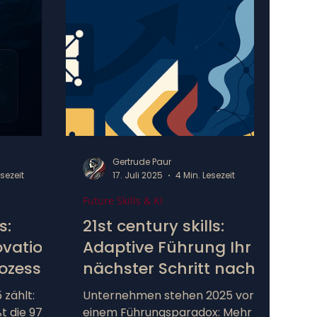
lbst und
letzten Jahrzehnten grundlegend
imente im
verändert: Künstliche Intelligenz
ck und die
übernimmt Routineaufgaben,
rn zu
Digitalisierung verändert
terschied.
Geschäftsmodelle und die
nnt, wenn
Globalisierung erfordert neue
den
Formen der Zusammenarbeit.
arten.
Laut dem World Economic Forum
zählen analytisches Denken, Kr
Gertrude Paur
esezeit
17. Juli 2025
4 Min. Lesezeit
Future Skills & KI
s:
21st century skills:
ovation
Adaptive Führung Ihr
nächster Schritt nach
lieren
agilem Leadership
zählt:
Unternehmen stehen 2025 vor
t die 97 %
einem Führungsparadox: Mehr