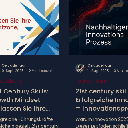
Wachstum – bei sich se
im Team. Kleine Exper
Alltag, offenes Feedba
Bereitschaft, aus Fehle
lernen, machen den Un
Echte Entwicklung begi
du handelst, statt auf 
perfekten Moment zu w
Gertrude Paur
Gertrude Paur
9. Sept. 2025
2 Min. Lesezeit
11. Aug. 2025
3 Min. L
e Skills & KI
Future Skills & KI
t Century Skills:
21st century skill
owth Mindset
Erfolgreiche Inn
lassen Sie Ihre
= Innovationsprozess
fortzone jetzt!
nachhaltig etab
lgreiche Führungskräfte
Warum Innovation 2025 
ickeln gezielt 21st century
Dieser Leitfaden schließ