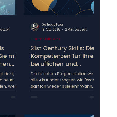
Gertrude Paur
esezeit
13. Okt. 2025
2 Min. Lesezeit
Future Skills & KI
ls
21st Century Skills: Die
Sie mit
Kompetenzen für Ihren
chen
beruflichen und
 Großes
privaten Erfolg
t dort, wo
Die falschen Fragen stellen wir
nd neue
alle Als Kinder fragten wir: "Wann
den. Wer
darf ich wieder spielen? Wann
Growth
gibt's Eis?" Im Berufsleben fragen
derung als
wir: "Wann wird es einfacher?
egreift,
Wann bin ich gut genug?" Die
htes
Arbeitswelt hat sich in den