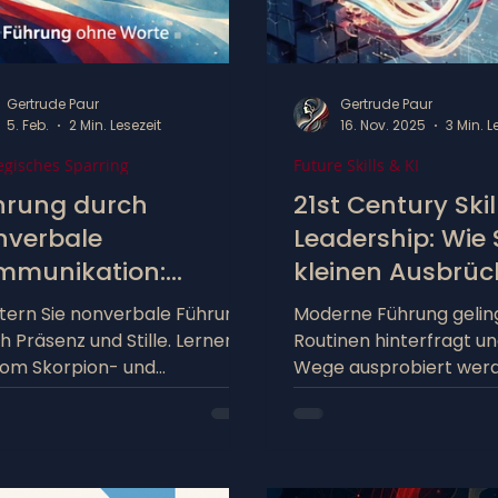
Gertrude Paur
Gertrude Paur
5. Feb.
2 Min. Lesezeit
16. Nov. 2025
3 Min. L
egisches Sparring
Future Skills & KI
hrung durch
21st Century Skil
nverbale
Leadership: Wie 
mmunikation:
kleinen Ausbrü
tionen aus der
aus der Routine
tern Sie nonverbale Führung
Moderne Führung geling
terwasserwelt
bewegen
h Präsenz und Stille. Lernen
Routinen hinterfragt u
vom Skorpion- und
Wege ausprobiert wer
euerfisch, wie Sie im
als Führungskraft das 
gement situativ die richtige
Mindset lebt und Verän
ung einnehmen.
strategische Aufgabe b
schafft die Basis für ec