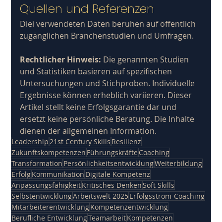
Quellen und Referenzen
Diei verwendeten Daten beruhen auf öffentlich 
zugänglichen Branchenstudien und Umfragen.
Rechtlicher Hinweis: 
Die genannten Studien 
und Statistiken basieren auf spezifischen 
Untersuchungen und Stichproben. Individuelle 
Ergebnisse können erheblich variieren. Dieser 
Artikel stellt keine Erfolgsgarantie dar und 
ersetzt keine persönliche Beratung. Die Inhalte 
dienen der allgemeinen Information.
Leadership
21st Century Skills
Resilienz
Zukunftskompetenzen
Führungskräfte
Coaching
Transformation
Persönlichkeitsentwicklung
Weiterbildung
Erfolg
Kommunikation
Digitale Kompetenz
Anpassungsfähigkeit
Kritisches Denken
Soft Skills
Selbstentwicklung
Arbeitswelt 2025
Erfolgsstrom-Coaching
Mitarbeiterentwicklung
Kompetenzentwicklung
Berufliche Entwicklung
Teamarbeit
Kompetenzen