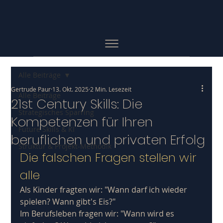
Alle Beiträge
Gertrude Paur
13. Okt. 2025
2 Min. Lesezeit
Alle Beiträge
21st Century Skills: Die
Strategisches Sparring
Kompetenzen für Ihren
Future Skills & KI
beruflichen und privaten Erfolg
Struktur & Projekt-Methodik
Die falschen Fragen stellen wir 
alle
Als Kinder fragten wir: "Wann darf ich wieder 
spielen? Wann gibt's Eis?"
Im Berufsleben fragen wir: "Wann wird es 