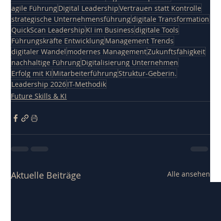
agile Führung
Digital Leadership
Vertrauen statt Kontrolle
strategische Unternehmensführung
digitale Transformation
QuickScan Leadership
KI im Business
digitale Tools
Führungskräfte Entwicklung
Management Trends
digitaler Wandel
modernes Management
Zukunftsfähigkeit
nachhaltige Führung
Digitalisierung Unternehmen
Erfolg mit KI
Mitarbeiterführung
Struktur-Geberin.
Leadership 2026
IT-Methodik
Future Skills & KI
Aktuelle Beiträge
Alle ansehen