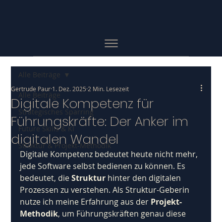
Alle Beiträge
Gertrude Paur
1. Dez. 2025
2 Min. Lesezeit
Alle Beiträge
Digitale Kompetenz für
Strategisches Sparring
Führungskräfte: Der Anker im
Future Skills & KI
digitalen Wandel
Struktur & Projekt-Methodik
Digitale Kompetenz bedeutet heute nicht mehr, 
jede Software selbst bedienen zu können. Es 
bedeutet, die 
Struktur
 hinter den digitalen 
Prozessen zu verstehen. Als Struktur-Geberin 
nutze ich meine Erfahrung aus der 
Projekt-
Methodik
, um Führungskräften genau diese 