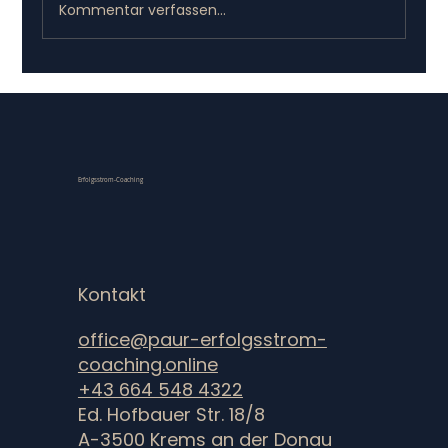
Kommentar verfassen...
21st Century Skills: STOPP! Denken Sie oder
Erfolgsstrom-Coaching
werden Sie gedacht?
Kontakt
office@paur-erfolgsstrom-
coaching.online
+43 664 548 4322
Ed. Hofbauer Str. 18/8
A-3500 Krems an der Donau