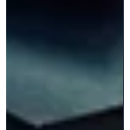
Qualität von Entscheidungen und erhöht das Risiko für
Erschöpfung. Was wir von Meeresschildkröten lernen:
Strategische Erholung ist keine Schwäche, sondern die
Voraussetzung, um langfristig Kurs zu halten – als
Mensch und als Unternehmen. Der Artikel bietet eine
Reflexionsübung für Ihren Führungsalltag.