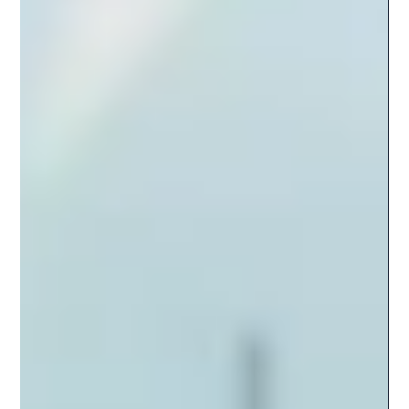
87% der Leader erleben hohe Belastungen, 70% der
Transformationen scheitern. Nutzen Sie den Jänner für
ein Leadership-Update. Sichern Sie sich Ihr kostenloses
30-Minuten Strategie-Gespräch für volle Klarheit 2026.