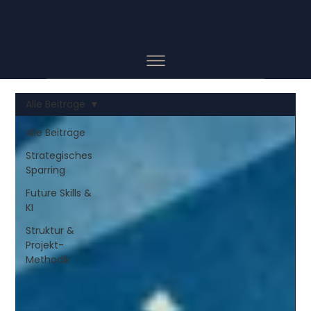
Alle Beiträge
Alle Beiträge
Strategisches
Sparring
Future Skills &
KI
Struktur &
Projekt-
Methodik