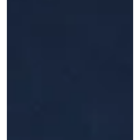
Strategisches Sparring
Führung durch nonverbale
Kommunikation: Lektionen aus der
Unterwasserwelt
Meistern Sie nonverbale Führung durch Präsenz und Stille.
Lernen Sie vom Skorpion- und Rotfeuerfisch, wie Sie im
Management situativ die richtige Haltung einnehmen.