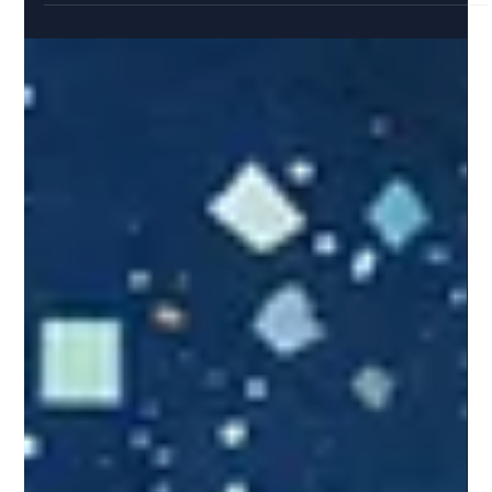
Führungskräfte: Ein Schlüssel zum
Erfolg
Viele Geschäftsführer:innen sagen: „Ich kann nicht
langsamer machen.“ Doch Dauerbelastung senkt die
Qualität von Entscheidungen und erhöht das Risiko für
Erschöpfung. Was wir von Meeresschildkröten lernen:
Strategische Erholung ist keine Schwäche, sondern die
Voraussetzung, um langfristig Kurs zu halten – als
Mensch und als Unternehmen. Der Artikel bietet eine
Reflexionsübung für Ihren Führungsalltag.