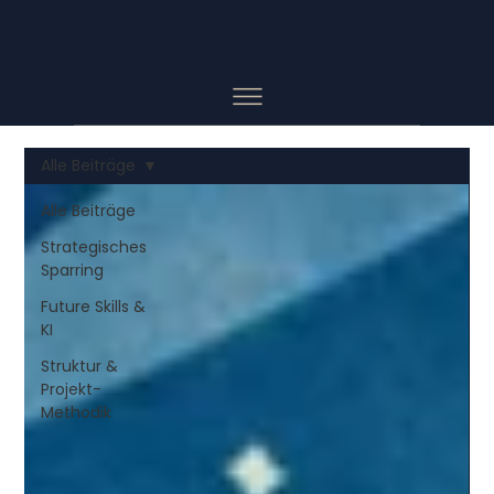
Alle Beiträge
Alle Beiträge
Strategisches
Sparring
Future Skills &
KI
Struktur &
Projekt-
Methodik