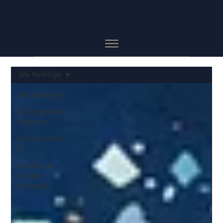
Alle Beiträge
Alle Beiträge
Strategisches
Sparring
Future Skills &
KI
Struktur &
Projekt-
Methodik