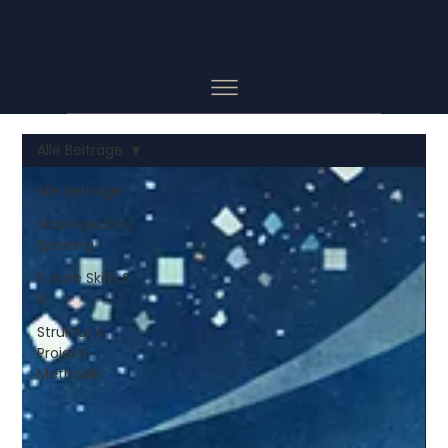
Alle Beiträge
Alle Beiträge
Strategisches
Sparring
Future Skills &
KI
Struktur &
Projekt-
Methodik