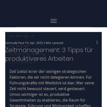
Alle Beiträge
Gertrude Paur
10. Apr. 2025
2 Min. Lesezeit
Alle Beiträge
Zeitmanagement: 3 Tipps für
Strategisches Sparring
produktiveres Arbeiten
Future Skills & KI
Struktur & Projekt-Methodik
Zeit bleibt einer der wenigen strategischen 
Faktoren, die wir nicht delegieren können. Für 
Führungskräfte mit Weitblick ist klar: Wer seine 
Zeit nicht bewusst steuert, wird gesteuert. 
Umso wichtiger ist es, produktive 
Gewohnheiten zu etablieren, die Raum für 
Strategie, Führung und Wirksamkeit schaffen. 