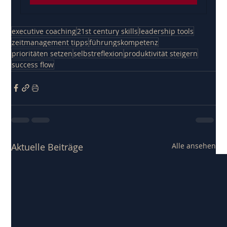
executive coaching
21st century skills
leadership tools
zeitmanagement tipps
führungskompetenz
prioritäten setzen
selbstreflexion
produktivität steigern
success flow
Aktuelle Beiträge
Alle ansehen