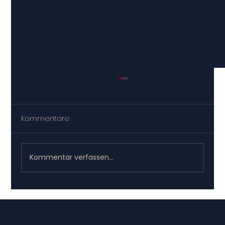
Kommentare
Kommentar verfassen...
Qualität vor Menge: Netzwerkaufbau
für Geschäftsführer