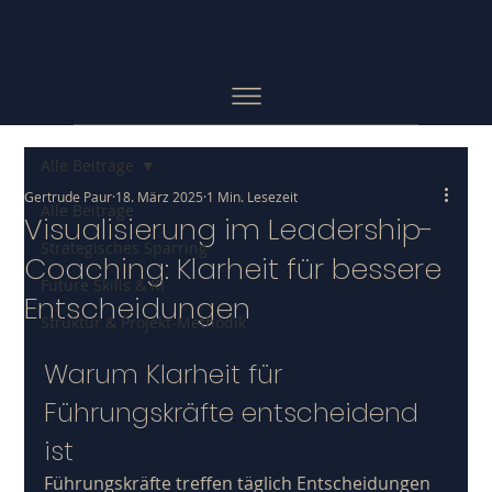
Alle Beiträge
Gertrude Paur
18. März 2025
1 Min. Lesezeit
Alle Beiträge
Visualisierung im Leadership-
Strategisches Sparring
Coaching: Klarheit für bessere
Future Skills & KI
Entscheidungen
Struktur & Projekt-Methodik
Warum Klarheit für 
Führungskräfte entscheidend 
ist
Führungskräfte treffen täglich Entscheidungen 