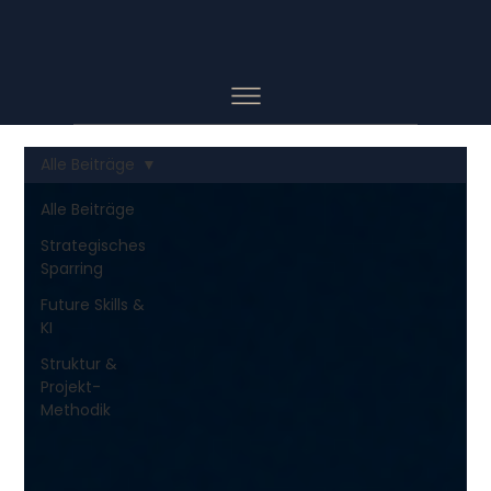
Alle Beiträge
Alle Beiträge
Strategisches
Sparring
Future Skills &
KI
Struktur &
Projekt-
Methodik