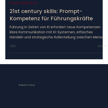
Gertrude Paur
2. Juni 2025
3 Min. Lesezeit
Future Skills & KI
21st century skills: Prompt-
Kompetenz für Führungskräfte
Führung in Zeiten von KI erfordert neue Kompetenzen:
klare Kommunikation mit KI-Systemen, ethisches
Handeln und strategische Rollenteilung zwischen Mensch
und Maschine. Der Blog zeigt, wie Führungskräfte
Prompt-Kompetenz aufbauen, Verantwortung behalten
und zukunftsfähige Strukturen etablieren – mit
praxisnahen Tipps und Programmen zur digitalen
Souveränität.
Erfolgsstrom-Coaching