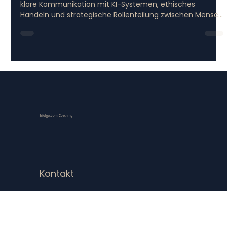
Kompetenz für Führungskräfte
Führung in Zeiten von KI erfordert neue Kompetenzen:
klare Kommunikation mit KI-Systemen, ethisches
Handeln und strategische Rollenteilung zwischen Mensch
und Maschine. Der Blog zeigt, wie Führungskräfte
Prompt-Kompetenz aufbauen, Verantwortung behalten
und zukunftsfähige Strukturen etablieren – mit
praxisnahen Tipps und Programmen zur digitalen
Souveränität.
Erfolgsstrom-Coaching
Kontakt