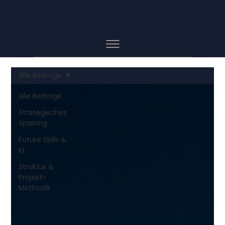
Alle Beiträge
Alle Beiträge
Strategisches
Sparring
Future Skills &
KI
Struktur &
Projekt-
Methodik