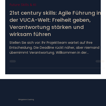
Gertrude Paur
8. Juli 2025
2 Min. Lesezeit
Future Skills & KI
21st century skills: Agile Führung in
der VUCA-Welt: Freiheit geben,
Verantwortung stärken und
wirksam führen
Stellen Sie sich vor: Ihr Projektteam wartet auf Ihre
Entscheidung. Die Deadline rückt näher, aber niemand
übernimmt Verantwortung. Willkommen in der
Führungsrealität von heute. Agile Führung bietet den
passenden Rahmen für diese Herausforderungen.
Entdecken Sie 4 bewährte Prinzipien für wirksame
Führung in der VUCA-Welt: von Empowerment statt
Kontrolle bis hin zu iterativer Entscheidungsfindung. Mit
konkretem 60-Tage-Fahrplan für die sofortige
Umsetzung.