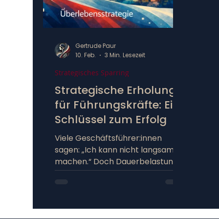
Gertrude Paur
10. Feb.
3 Min. Lesezeit
Strategisches Sparring
Strategische Erholung
für Führungskräfte: Ein
Schlüssel zum Erfolg
Viele Geschäftsführer:innen
sagen: „Ich kann nicht langsamer
machen.“ Doch Dauerbelastung
senkt die Qualität von
Entscheidungen und erhöht das
Risiko für Erschöpfung. Was wir
von Meeresschildkröten lernen: