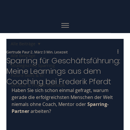
Alle Beiträge
Gertrude Paur
2. März
3 Min. Lesezeit
Alle Beiträge
Sparring für Geschäftsführung:
Strategisches Sparring
Meine Learnings aus dem
Future Skills & KI
Coaching bei Frederik Pferdt
Struktur & Projekt-Methodik
Haben Sie sich schon einmal gefragt, warum 
gerade die erfolgreichsten Menschen der Welt 
niemals ohne Coach, Mentor oder 
Sparring-
Partner
 arbeiten?