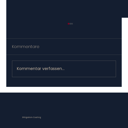
Kommentare
Kommentar verfassen...
Halbzeit ohne Sparring: die
strategische Halbzeitbilanz
Erfolgsstrom-Coaching