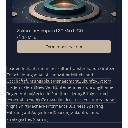
Zukunfts - Impuls I 30 Min I  €0
30 Min.
Termin reservieren
Leadership
Unternehmenskultur
Transformation
Strategie
Entscheidungsqualität
Innovation
Mittelstand
Geschäftsführung
Fokus
Management
Zukunfts-System
Frederik Pferdt
New Work
Unternehmensführung
Klarheit
Regeneration
Gertrude Paur
Umsetzung
Erfolgsstrom
Personal Growth
Effektivität
Radikal Besser
Future-Shaper
Night-Shift
Macher
Performance
Business Sparring
Führung auf Augenhöhe
Sparring
Zukunfts-Impuls
Strategisches Sparring