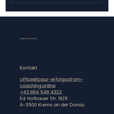
21st century skills: Selbstreflexion -mit IKIGAI
Erfolgsstrom-Coaching
wirksam führen
Kontakt
office@paur-erfolgsstrom-
coaching.online
+43 664 548 4322
Ed. Hofbauer Str. 18/8
A-3500 Krems an der Donau