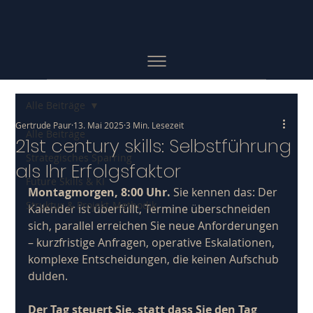
Alle Beiträge
Gertrude Paur
13. Mai 2025
3 Min. Lesezeit
Alle Beiträge
21st century skills: Selbstführung
Strategisches Sparring
als Ihr Erfolgsfaktor
Future Skills & KI
Montagmorgen, 8:00 Uhr.
 Sie kennen das: Der 
Struktur & Projekt-Methodik
Kalender ist überfüllt, Termine überschneiden 
sich, parallel erreichen Sie neue Anforderungen 
– kurzfristige Anfragen, operative Eskalationen, 
komplexe Entscheidungen, die keinen Aufschub 
dulden.
Der Tag steuert Sie, statt dass Sie den Tag 