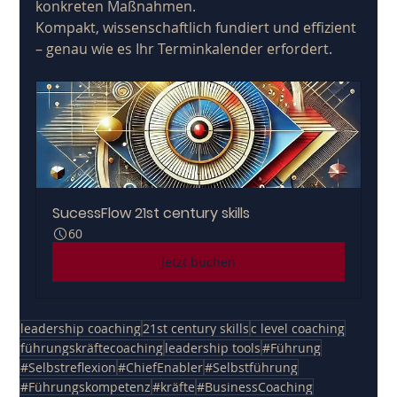
konkreten Maßnahmen.
Kompakt, wissenschaftlich fundiert und effizient 
– ​​genau wie es Ihr Terminkalender erfordert.
SucessFlow 21st century skills
60
Jetzt buchen
leadership coaching
21st century skills
c level coaching
führungskräftecoaching
leadership tools
#Führung
#Selbstreflexion
#ChiefEnabler
#Selbstführung
#Führungskompetenz
#kräfte
#BusinessCoaching