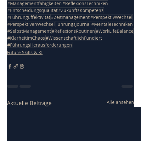
#Managementfähigkeiten
#ReflexionsTechniken
#Entscheidungsqualität
#ZukunftsKompetenz
#FührungEffektivität
#Zeitmanagement
#PerspektivWechsel
#PerspektivenWechsel
FührungsJournal
#MentaleTechniken
#SelbstManagement
#ReflexionsRoutinen
#WorkLifeBalance
#KlarheitImChaos
#WissenschaftlichFundiert
#FührungsHerausforderungen
Future Skills & KI
Aktuelle Beiträge
Alle ansehen