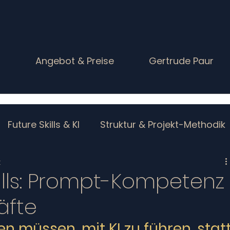
g
Angebot & Preise
Gertrude Paur
Future Skills & KI
Struktur & Projekt-Methodik
t
kills: Prompt-Kompetenz
äfte
en müssen, mit KI zu führen, statt