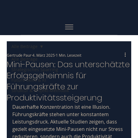
Alle Beiträge
Gertrude Paur
4. März 2025
1 Min. Lesezeit
Alle Beiträge
Mini-Pausen: Das unterschätzte
Strategisches Sparring
Erfolgsgeheimnis für
Future Skills & KI
Führungskräfte zur
Struktur & Projekt-Methodik
Produktivitätssteigerung
Dauerhafte Konzentration ist eine Illusion. 
Führungskräfte stehen unter konstantem 
Leistungsdruck. Aktuelle Studien zeigen, dass 
gezielt eingesetzte Mini-Pausen nicht nur Stress 
reduzieren, sondern auch die Produktivität 