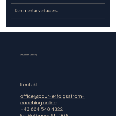
Kommentar verfassen...
Halbzeit ohne Sparring: die
strategische Halbzeitbilanz
Erfolgsstrom-Coaching
Kontakt
office@paur-erfolgsstrom-
coaching.online
+43 664 548 4322
Ed. Hofbauer Str. 18/8