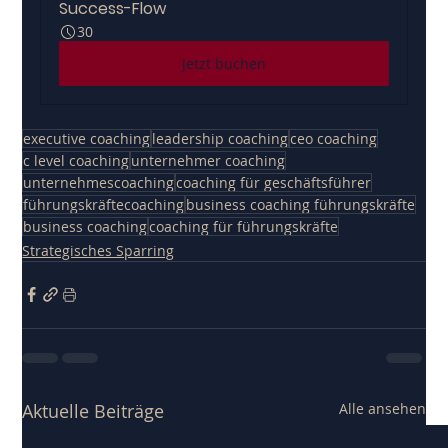
Success-Flow
30
Jetzt buchen
executive coaching
leadership coaching
ceo coaching
c level coaching
unternehmer coaching
unternehmescoaching
coaching für geschäftsführer
führungskräftecoaching
business coaching führungskräfte
business coaching
coaching für führungskräfte
Strategisches Sparring
Aktuelle Beiträge
Alle ansehen