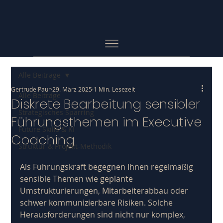
Alle Beiträge
Gertrude Paur
29. März 2025
1 Min. Lesezeit
Alle Beiträge
Diskrete Bearbeitung sensibler
Strategisches Sparring
Führungsthemen im Executive
Future Skills & KI
Coaching
Struktur & Projekt-Methodik
Als Führungskraft begegnen Ihnen regelmäßig 
sensible Themen wie geplante 
Umstrukturierungen, Mitarbeiterabbau oder 
schwer kommunizierbare Risiken. Solche 
Herausforderungen sind nicht nur komplex, 