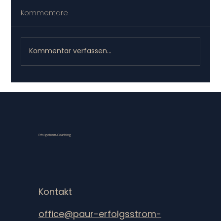
Kommentare
Kommentar verfassen...
Papier schlägt Posteingang:
Informationsflut bewältigen
Erfolgsstrom-Coaching
Kontakt
office@paur-erfolgsstrom-