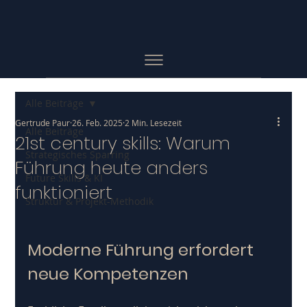
Alle Beiträge
Gertrude Paur
26. Feb. 2025
2 Min. Lesezeit
Alle Beiträge
21st century skills: Warum
Strategisches Sparring
Führung heute anders
Future Skills & KI
funktioniert
Struktur & Projekt-Methodik
Moderne Führung erfordert 
neue Kompetenzen